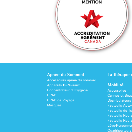
Apnée du Sommeil
La thérapie
Accessoires apnée du sommeil
Mobilité
Appareils Bi-Niveaux
Concentrateur d’Oxygène
Accessoires
CPAP
Cannes et Béqu
CPAP de Voyage
Déambulateurs 
Masques
Fauteuils Auto
Fauteuils de Tr
Fauteuils Roul
Fauteuils Roula
Lève-Personne
Quadriporteurs