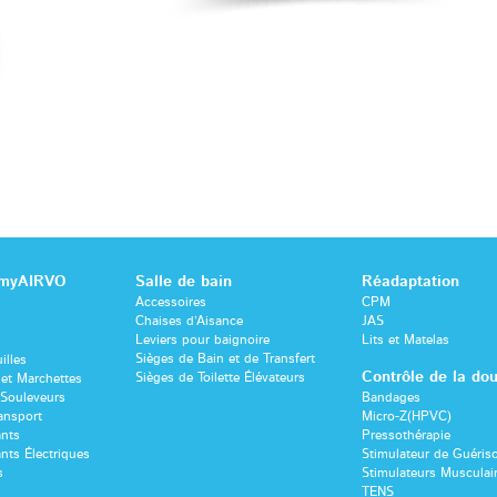
 myAIRVO
Salle de bain
Réadaptation
Accessoires
CPM
Chaises d’Aisance
JAS
Leviers pour baignoire
Lits et Matelas
Sièges de Bain et de Transfert
illes
Contrôle de la dou
Sièges de Toilette Élévateurs
et Marchettes
-Souleveurs
Bandages
ansport
Micro-Z(HPVC)
ants
Pressothérapie
nts Électriques
Stimulateur de Guéri
s
Stimulateurs Musculai
TENS