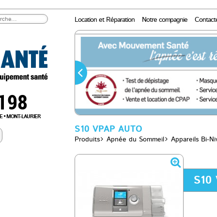
Location et Réparation
Notre compagnie
Contact
0198
E
MONT-LAURIER
S10 VPAP AUTO
Produits
Apnée du Sommeil
Appareils Bi-N
S10