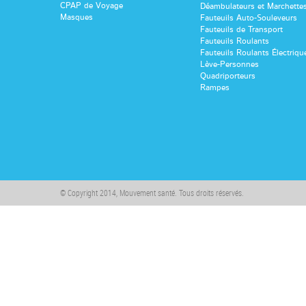
CPAP de Voyage
Déambulateurs et Marchette
Masques
Fauteuils Auto-Souleveurs
Fauteuils de Transport
Fauteuils Roulants
Fauteuils Roulants Électriqu
Lève-Personnes
Quadriporteurs
Rampes
© Copyright 2014, Mouvement santé. Tous droits réservés.