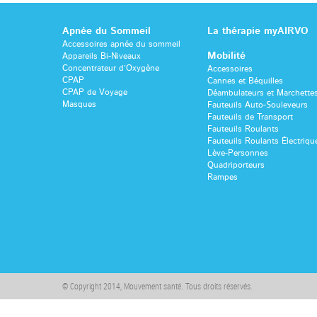
Apnée du Sommeil
La thérapie myAIRVO
Accessoires apnée du sommeil
Mobilité
Appareils Bi-Niveaux
Concentrateur d’Oxygène
Accessoires
CPAP
Cannes et Béquilles
CPAP de Voyage
Déambulateurs et Marchette
Masques
Fauteuils Auto-Souleveurs
Fauteuils de Transport
Fauteuils Roulants
Fauteuils Roulants Électriqu
Lève-Personnes
Quadriporteurs
Rampes
© Copyright 2014, Mouvement santé. Tous droits réservés.