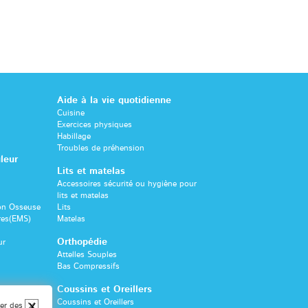
Aide à la vie quotidienne
Cuisine
Exercices physiques
Habillage
Troubles de préhension
leur
Lits et matelas
Accessoires sécurité ou hygiène pour
lits et matelas
son Osseuse
Lits
res(EMS)
Matelas
Orthopédie
ur
Attelles Souples
Bas Compressifs
Coussins et Oreillers
Coussins et Oreillers
ser des
X