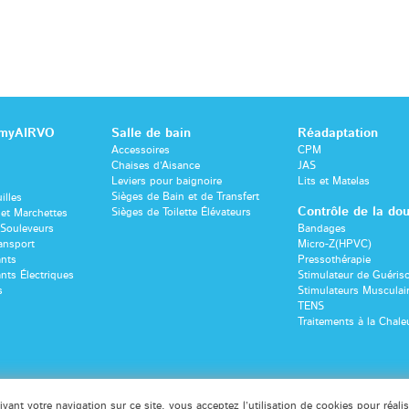
 myAIRVO
Salle de bain
Réadaptation
Accessoires
CPM
Chaises d’Aisance
JAS
Leviers pour baignoire
Lits et Matelas
Sièges de Bain et de Transfert
illes
Contrôle de la dou
Sièges de Toilette Élévateurs
et Marchettes
-Souleveurs
Bandages
ansport
Micro-Z(HPVC)
ants
Pressothérapie
nts Électriques
Stimulateur de Guéri
s
Stimulateurs Musculai
TENS
Traitements à la Chale
vant votre navigation sur ce site, vous acceptez l’utilisation de cookies pour réali