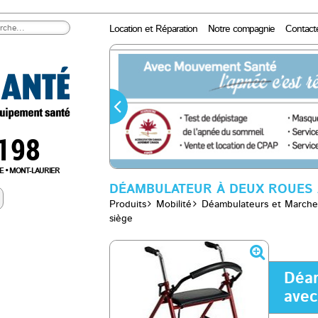
Location et Réparation
Notre compagnie
Contact
0198
E
MONT-LAURIER
DÉAMBULATEUR À DEUX ROUES 
Produits
Mobilité
Déambulateurs et Marche
siège
Déam
avec