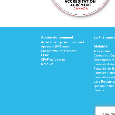
Apnée du Sommeil
La thérapie
Accessoires apnée du sommeil
Mobilité
Appareils Bi-Niveaux
Concentrateur d’Oxygène
Accessoires
CPAP
Cannes et Béqu
CPAP de Voyage
Déambulateurs 
Masques
Fauteuils Auto
Fauteuils de Tr
Fauteuils Roul
Fauteuils Roula
Lève-Personne
Quadriporteurs
Rampes
En poursui