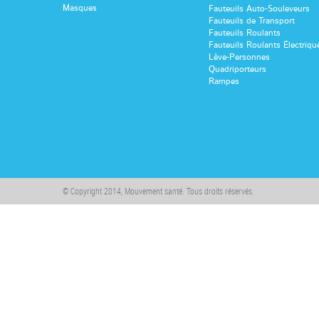
Masques
Fauteuils Auto-Souleveurs
Fauteuils de Transport
Fauteuils Roulants
Fauteuils Roulants Électriqu
Lève-Personnes
Quadriporteurs
Rampes
© Copyright 2014, Mouvement santé. Tous droits réservés.