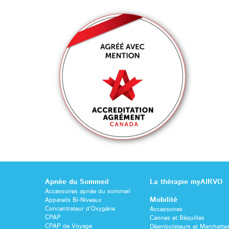
Apnée du Sommeil
La thérapie myAIRVO
Accessoires apnée du sommeil
Mobilité
Appareils Bi-Niveaux
Concentrateur d’Oxygène
Accessoires
CPAP
Cannes et Béquilles
CPAP de Voyage
Déambulateurs et Marchette