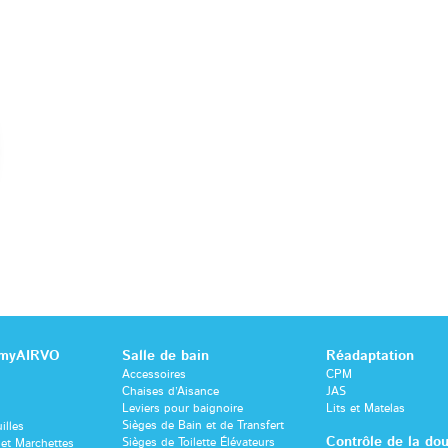
 myAIRVO
Salle de bain
Réadaptation
Accessoires
CPM
Chaises d’Aisance
JAS
Leviers pour baignoire
Lits et Matelas
Sièges de Bain et de Transfert
illes
Contrôle de la dou
Sièges de Toilette Élévateurs
et Marchettes