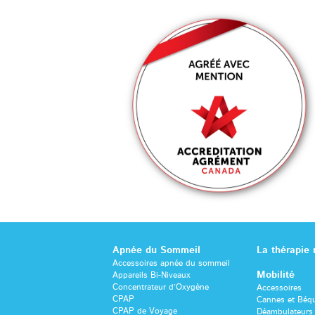
Apnée du Sommeil
La thérapie
Accessoires apnée du sommeil
Mobilité
Appareils Bi-Niveaux
Concentrateur d’Oxygène
Accessoires
CPAP
Cannes et Béqu
CPAP de Voyage
Déambulateurs 